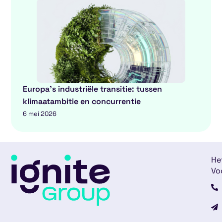
Europa’s industriële transitie: tussen
klimaatambitie en concurrentie
6 mei 2026
He
Vo