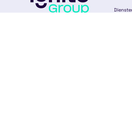
Dienste
Het meest digitale subsidiebureau
Experti
van Europa. Vooruitstrevend in full-
service subsidieadvies.
Over on
088-2020400
Ons te
info@ignite-group.nl
Klantve
Strawinskylaan 4117
Nieuws
1077 ZX Amsterdam
Werken 
Andere vestigingen
Contac
Copyright © 2026
Alge