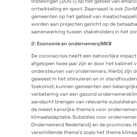
Instellingen (DUS-I) op het gebied van emanci
ontwikkeling en sport. Daarnaast is ook Zon
gemeenten op het gebied van maatschappelij
worden aan projecten gericht op de betaalba
samenwerking tussen stakeholders in het zo
2: Economie en ondernemers/MKB
De coronacrisis heeft een behoorlijke impac
afgelopen twee jaar zijn er door het kabinet 
ondersteunen van ondernemers. Hierbij zijn 
geweest in het stimuleren en in standhouden
toekomst, kunnen gemeenten een belangrijke r
verbetering van een gezond ondernemersklima
aandacht brengen van relevante subsidiekans
de meest kansrijke thema’s voor ondernemers:
klimaatadaptatie. Subsidies voor ondernemers
Ondernemend Nederland) en de provincies. Hi
verschillende thema’s zoals het thema klima