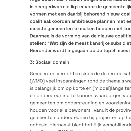
is neergedwarreld ligt er voor de gemeentelijk
vormen met een daarbij behorend nieuw coali
coalitieakkoorden ambitieuze plannen met een 
meeste gemeenten te maken hebben met to
Daarmee is de vorming van de nieuwe coalit
stellen: “Wat zijn de meest kansrijke subsi
Hieronder wordt ingegaan op de top 3 meest 
3: Sociaal domein
Gemeenten verrichten sinds de decentralisa
(WMO) veel inspanningen rond de thema’s werk
is belangrijk om op korte en (middel)lange te
en ondersteuning te kunnen waarborgen voor 
gemeenten om ondersteuning en voorzieninge
houden voor alle bewoners. Vanuit de provinc
gemeenten ondersteunen bij projecten op het g
cohesie. Hiernaast biedt het Rijk verschillen