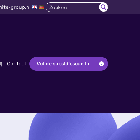
nite-group.nl
j
Contact
Vul de subsidiescan in