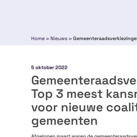
Home
»
Nieuws
»
Gemeenteraadsverkiezingen
5 oktober 2022
Gemeenteraadsver
Top 3 meest kansr
voor nieuwe coal
gemeenten
Afgelopen maart waren de gemeenteraadsverk