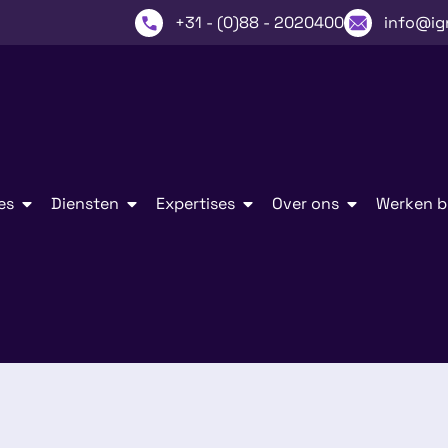
+31 - (0)88 - 2020400
info@ig
es
Diensten
Expertises
Over ons
Werken bi