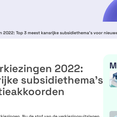
 2022: Top 3 meest kansrijke subsidiethema’s voor nieuw
M
kiezingen 2022:
ijke subsidiethema’s
itieakkoorden
iezingen. Nu de stof van de verkiezingsuitslagen