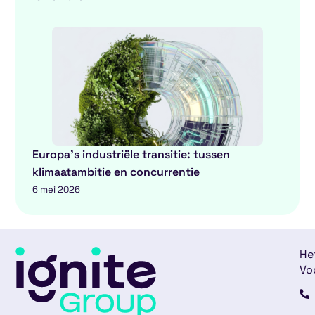
Europa’s industriële transitie: tussen
klimaatambitie en concurrentie
6 mei 2026
He
Vo