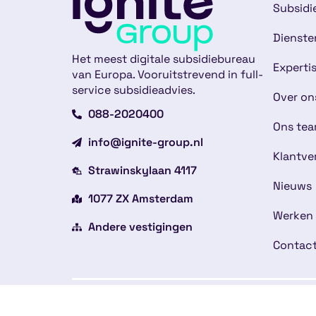
Subsidi
Dienste
Het meest digitale subsidiebureau
Experti
van Europa. Vooruitstrevend in full-
service subsidieadvies.
Over on
088-2020400
Ons te
info@ignite-group.nl
Klantve
Strawinskylaan 4117
Nieuws
1077 ZX Amsterdam
Werken 
Andere vestigingen
Contac
Copyright © 2026
Alge