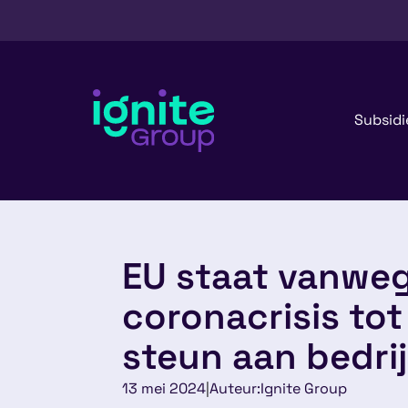
Subsidi
EU staat vanwe
coronacrisis to
steun aan bedri
13 mei 2024
|
Auteur:
Ignite Group