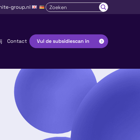
nite-group.nl
j
Contact
Vul de subsidiescan in