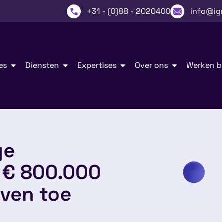
+31 - (0)88 - 2020400
info@ig
es
Diensten
Expertises
Over ons
Werken bi
ge
t € 800.000
jven toe