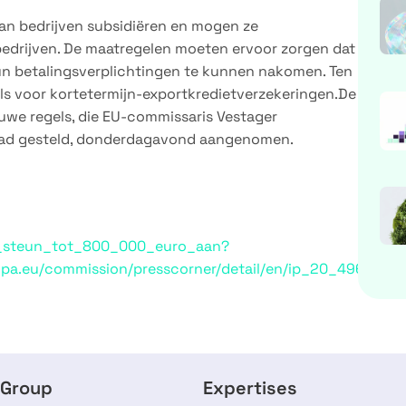
an bedrijven subsidiëren en mogen ze
edrijven. De maatregelen moeten ervoor zorgen dat
un betalingsverplichtingen te kunnen nakomen. Ten
gels voor kortetermijn-exportkredietverzekeringen.De
we regels, die EU-commissaris Vestager
t had gesteld, donderdagavond aangenomen.
at_steun_tot_800_000_euro_aan?
ropa.eu/commission/presscorner/detail/en/ip_20_496
 Group
Expertises