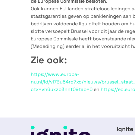
de Europese Commissie besloten.
Ook kunnen EU-landen straffeloos leningen a
staatsgaranties geven op bankleningen aan b
bedrijven voldoende liquiditeit houden om h
slotte versoepelt Brussel voor dit jaar de re
Europese Commissie heeft bovenstaande nieu
(Mededinging) eerder al in het vooruitzich
Zie ook:
https://www.europa-
nu.nl/id/vl73u54rq7xo/nieuws/brussel_sta
ctx=vh6ukzb3nnt0&tab=0
en
https://ec.eu
Ignite