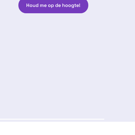
Houd me op de hoogte!
Volg ons:
arantie