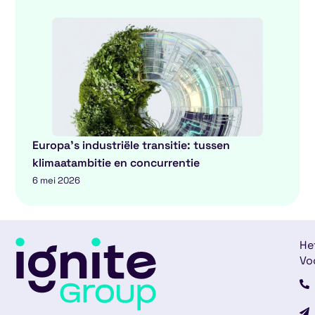
Europa’s industriële transitie: tussen
klimaatambitie en concurrentie
6 mei 2026
He
Vo