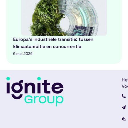
Europa’s industriële transitie: tussen
klimaatambitie en concurrentie
6 mei 2026
He
Vo