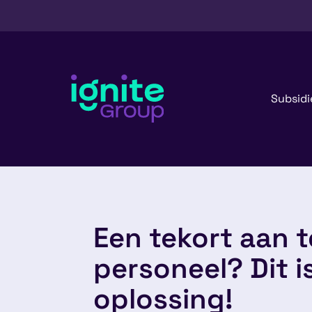
Subsidi
Een tekort aan 
personeel? Dit i
oplossing!