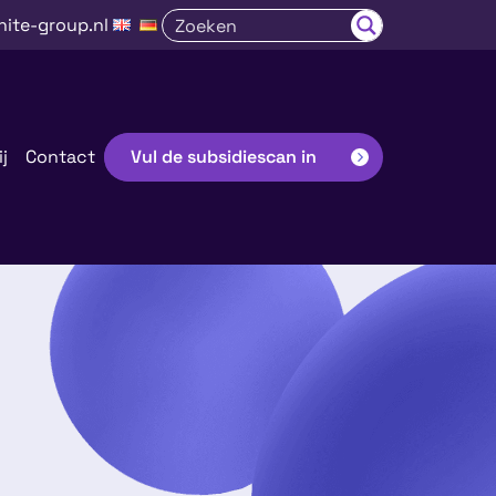
nite-group.nl
j
Contact
Vul de subsidiescan in