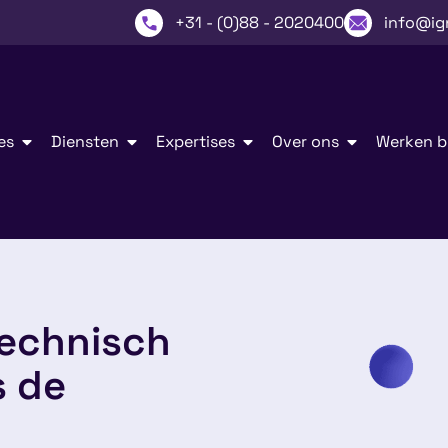
+31 - (0)88 - 2020400
info@ig
es
Diensten
Expertises
Over ons
Werken bi
technisch
s de