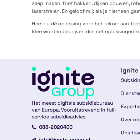
zeep maken, friet bakken, dijken bouwen, rob
laserstralen. En geloof mij: als je hierheen gaa
Heeft u dé oplossing voor het tekort aan te
Idee worden bedrijven die met oplossingen k
Ignite
Subsidi
Dienste
Het meest digitale subsidiebureau
Experti
van Europa. Vooruitstrevend in full-
service subsidieadvies.
Over on
088-2020400
Ons te
info@ignite-group.nl