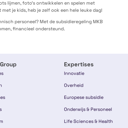
ots lijmen, foto’s ontwikkelen en spelen met
t met je kids, heb je zelf ook een hele leuke dag!
chnisch personeel? Met de subsidieregeling MKB
omen, financieel ondersteund.
 Group
Expertises
es
Innovatie
n
Overheid
ses
Europese subsidie
s
Onderwijs & Personeel
am
Life Sciences & Health