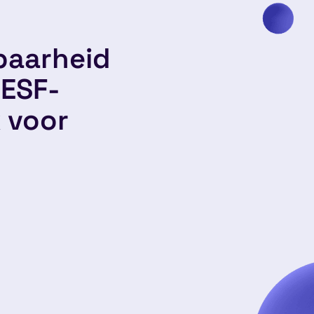
baarheid
 ESF-
k voor