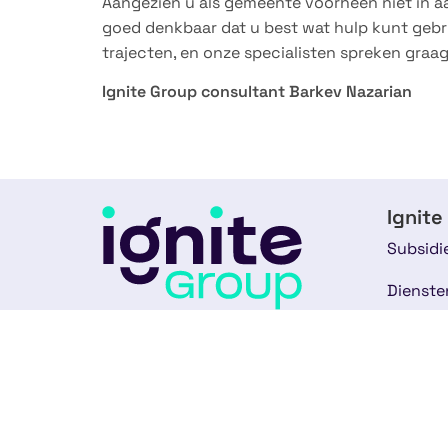
Aangezien u als gemeente voorheen niet in a
goed denkbaar dat u best wat hulp kunt gebr
trajecten, en onze specialisten spreken graa
Ignite Group consultant Barkev Nazarian
Ignite
Subsidi
Dienste
Het meest digitale subsidiebureau
Experti
van Europa. Vooruitstrevend in full-
service subsidieadvies.
Over on
088-2020400
Ons te
info@ignite-group.nl