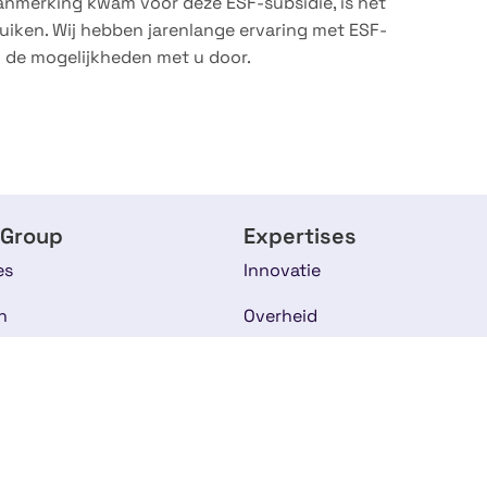
anmerking kwam voor deze ESF-subsidie, is het
uiken. Wij hebben jarenlange ervaring met ESF-
g de mogelijkheden met u door.
 Group
Expertises
es
Innovatie
n
Overheid
ses
Europese subsidie
s
Onderwijs & Personeel
am
Life Sciences & Health