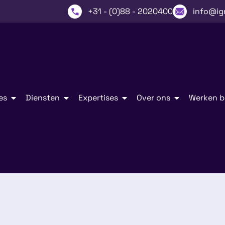
+31 - (0)88 - 2020400
info@ig
es
Diensten
Expertises
Over ons
Werken bi