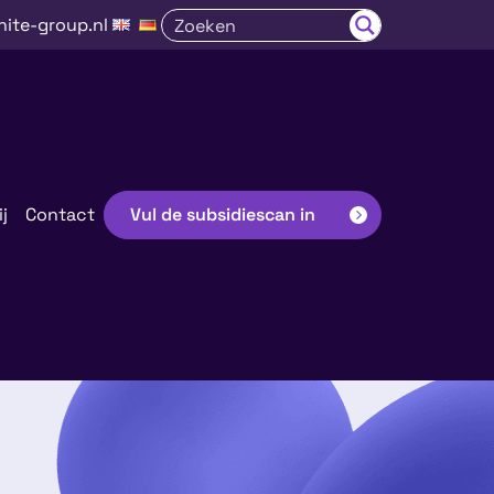
nite-group.nl
j
Contact
Vul de subsidiescan in