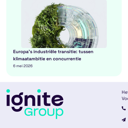
Europa’s industriële transitie: tussen
klimaatambitie en concurrentie
6 mei 2026
He
Vo