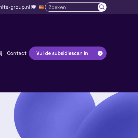
nite-group.nl
j
Contact
Vul de subsidiescan in