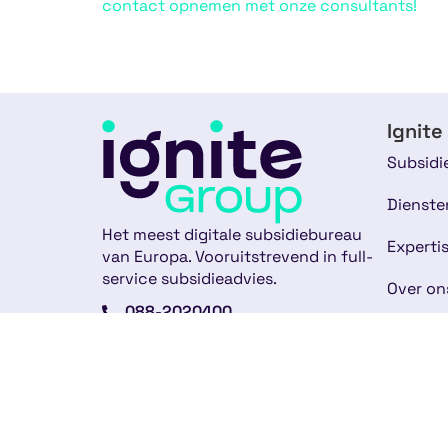
contact opnemen met onze consultants!
Ignite
Subsidi
Dienste
Het meest digitale subsidiebureau
Experti
van Europa. Vooruitstrevend in full-
service subsidieadvies.
Over on
088-2020400
Ons te
info@ignite-group.nl
Klantve
Strawinskylaan 4117
Nieuws
1077 ZX Amsterdam