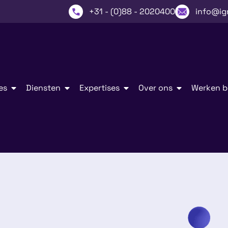
+31 - (0)88 - 2020400
info@ig
es
Diensten
Expertises
Over ons
Werken bi