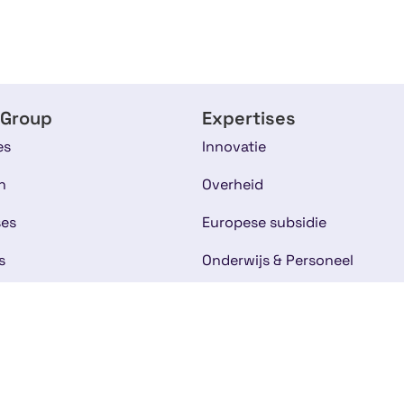
 Group
Expertises
es
Innovatie
n
Overheid
ses
Europese subsidie
s
Onderwijs & Personeel
am
Life Sciences & Health
rhalen
Duurzaamheid & Milieu
IT & Softwareontwikkeling