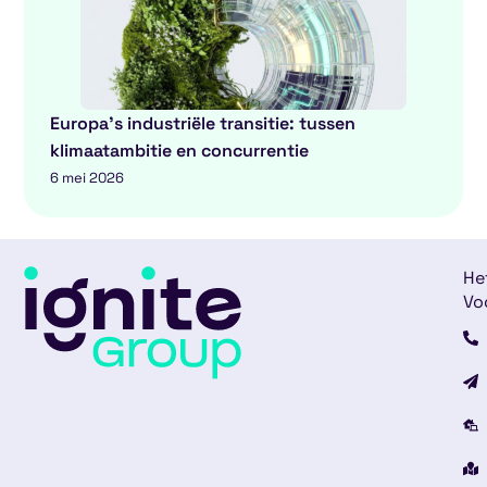
Europa’s industriële transitie: tussen
klimaatambitie en concurrentie
6 mei 2026
He
Vo