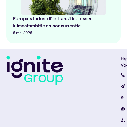
Europa’s industriële transitie: tussen
klimaatambitie en concurrentie
6 mei 2026
He
Vo