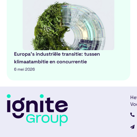
Europa’s industriële transitie: tussen
klimaatambitie en concurrentie
6 mei 2026
He
Vo