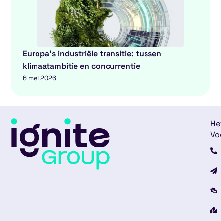
Europa’s industriële transitie: tussen
klimaatambitie en concurrentie
6 mei 2026
He
Vo