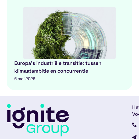
Europa’s industriële transitie: tussen
klimaatambitie en concurrentie
6 mei 2026
He
Vo