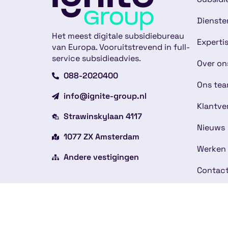
Dienste
Het meest digitale subsidiebureau
Experti
van Europa. Vooruitstrevend in full-
service subsidieadvies.
Over on
088-2020400
Ons te
info@ignite-group.nl
Klantve
Strawinskylaan 4117
Nieuws
1077 ZX Amsterdam
Werken 
Andere vestigingen
Contac
Copyright © 2026
Alge