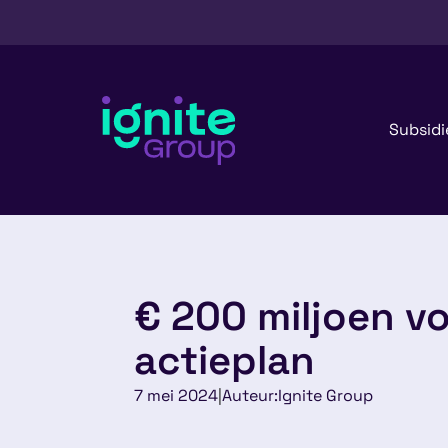
Subsidi
€ 200 miljoen v
actieplan
7 mei 2024
|
Auteur:
Ignite Group