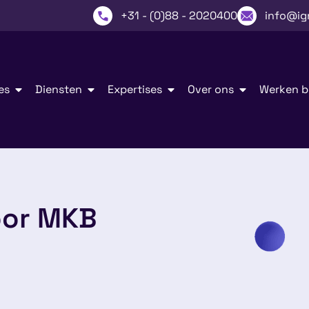
+31 - (0)88 - 2020400
info@ig
es
Diensten
Expertises
Over ons
Werken bi
oor MKB