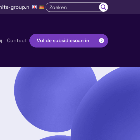
nite-group.nl
j
Contact
Vul de subsidiescan in