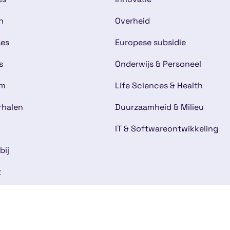
n
Overheid
ses
Europese subsidie
s
Onderwijs & Personeel
am
Life Sciences & Health
rhalen
Duurzaamheid & Milieu
IT & Softwareontwikkeling
bij
t
mene voorwaarden
Disclaimer
Cookies
Kwaliteitsg