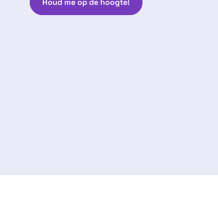
Houd me op de hoogte!
Volg ons:
arantie