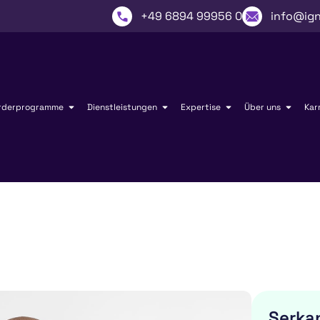
+49 6894 99956 0
info@ign
rderprogramme
Dienstleistungen
Expertise
Über uns
Kar
Serka