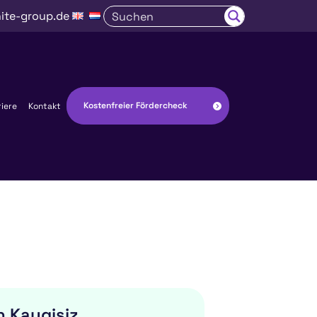
ite-group.de
Kostenfreier Fördercheck
riere
Kontakt
n Kaygisiz