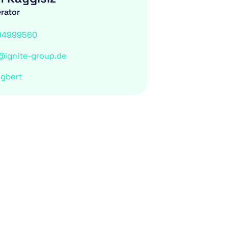
rator
94999560
@ignite-group.de
ngbert