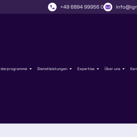
+49 6894 99956 0
info@ign
rderprogramme
Dienstleistungen
Expertise
Über uns
Kar