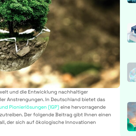
welt und die Entwicklung nachhaltiger
ler Anstrengungen. In Deutschland bietet das
nd Pionierlösungen (IGP)
eine hervorragende
utreiben. Der folgende Beitrag gibt Ihnen einen
all, der sich auf ökologische Innovationen