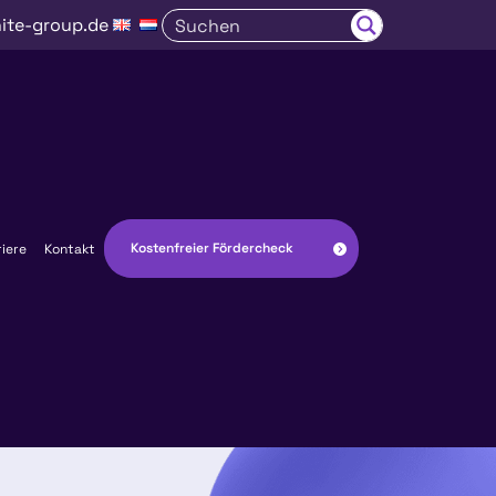
ite-group.de
Kostenfreier Fördercheck
riere
Kontakt