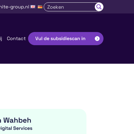
nite-group.nl
j
Contact
Vul de subsidiescan in
n Wahbeh
Digital Services