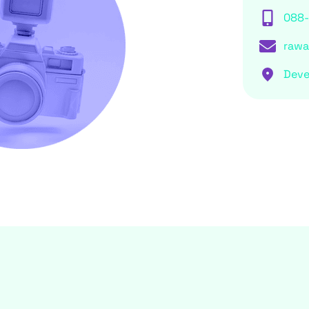
088
rawa
Deve