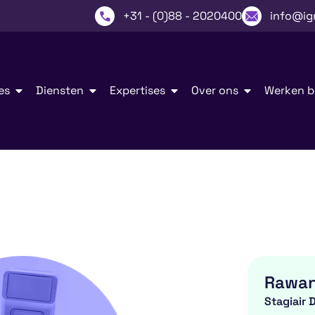
+31 - (0)88 - 2020400
info@ig
es
Diensten
Expertises
Over ons
Werken bi
Rawa
Stagiair 