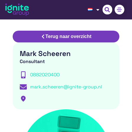
Terug naar overzicht
Mark Scheeren
Consultant
0882020400
mark.scheeren@ignite-group.nl