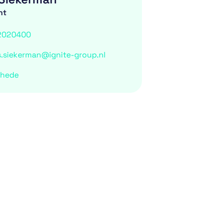
nt
2020400
is.siekerman@ignite-group.nl
chede