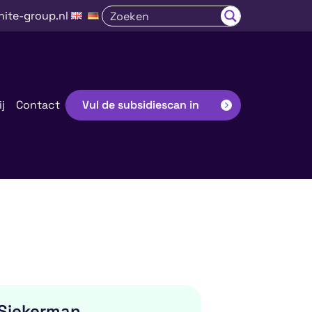
nite-group.nl
j
Contact
Vul de subsidiescan in
 Siekerman