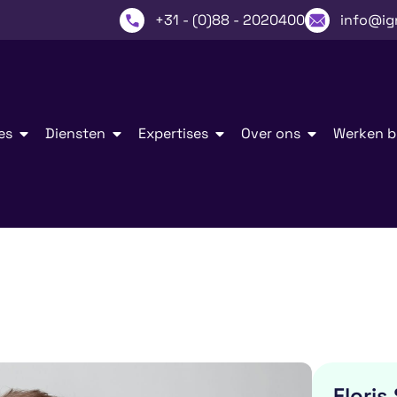
+31 - (0)88 - 2020400
info@ig
es
Diensten
Expertises
Over ons
Werken bi
Floris