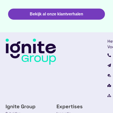
Bekijk al onze klantverhalen
He
Vo
Ignite Group
Expertises