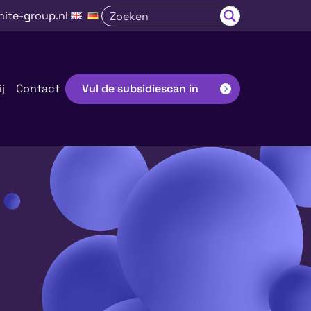
nite-group.nl
j
Contact
Vul de subsidiescan in