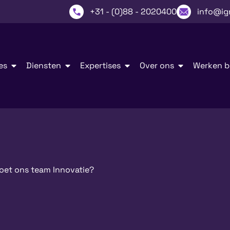
+31 - (0)88 - 2020400
info@ig
es
Diensten
Expertises
Over ons
Werken bi
oet ons team Innovatie?