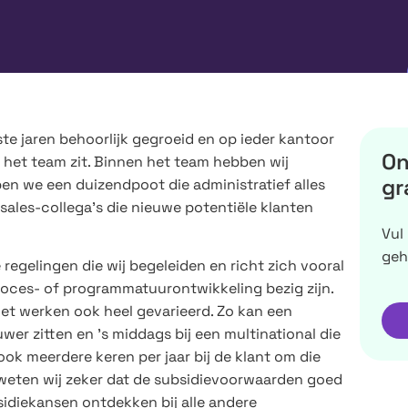
ste jaren behoorlijk gegroeid en op ieder kantoor
On
n het team zit. Binnen het team hebben wij
gr
en we een duizendpoot die administratief alles
ales-collega’s die nieuwe potentiële klanten
Vul
geh
e regelingen die wij begeleiden en richt zich vooral
roces- of programmatuurontwikkeling bezig zijn.
het werken ook heel gevarieerd. Zo kan een
er zitten en ’s middags bij een multinational die
ok meerdere keren per jaar bij de klant om die
 weten wij zeker dat de subsidievoorwaarden goed
idiekansen ontdekken bij alle andere