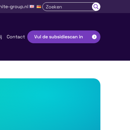
nite-group.nl
j
Contact
Vul de subsidiescan in