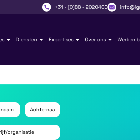
+31 - (0)88 - 2020400
info@ig
es
Diensten
Expertises
Over ons
Werken bi
aam
*
Achternaam
*
f/organisatie
*