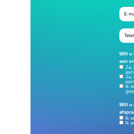
E-
mailad
Telef
Wilt 
een vr
Ja,
aan
Ja,
aan
Ik w
ges
Wilt u
afspr
Ik 
Ik 