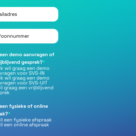
res
*
oonnummer
*
u een demo aanvragen of
ijblijvend gesprek?
*
 ik wil graag een demo
vragen voor SVS-IN
 ik wil graag een demo
vragen voor SVS-UIT
il graag een vrijblijvend
prek
 een fysieke of online
aak?
*
wil een fysieke afspraak
wil een online afspraak