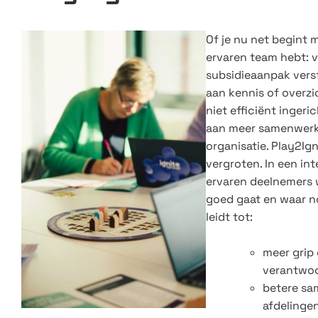
Of je nu net begint 
ervaren team hebt: 
subsidieaanpak vers
aan kennis of overzi
niet efficiënt ingeri
aan meer samenwerk
organisatie. Play2Ign
vergroten. In een in
ervaren deelnemers w
goed gaat en waar no
leidt tot:
meer grip
verantwoo
betere sa
afdelingen