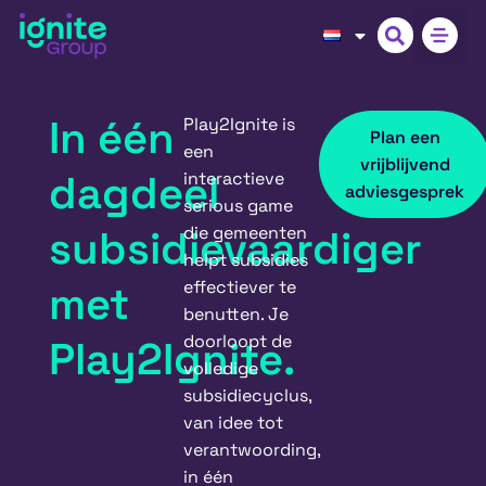
In één
Play2Ignite is
Plan een
een
vrijblijvend
dagdeel
interactieve
adviesgesprek
serious game
subsidievaardiger
die gemeenten
helpt subsidies
effectiever te
met
benutten. J
e
doorloopt de
Play2Ignite.
volledige
subsidiecyclus,
van idee tot
verantwoording,
in één