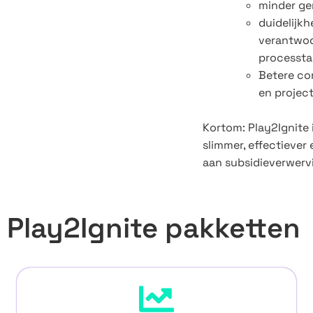
minder ge
duidelijkh
verantwoo
processta
Betere co
en project
Kortom: Play2Ignite i
slimmer, effectiever
aan subsidieverwerv
Play2Ignite pakketten