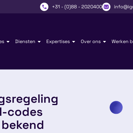
+31 - (0)88 - 2020400
info@ig
es
Diensten
Expertises
Over ons
Werken bi
sregeling
BI-codes
 bekend