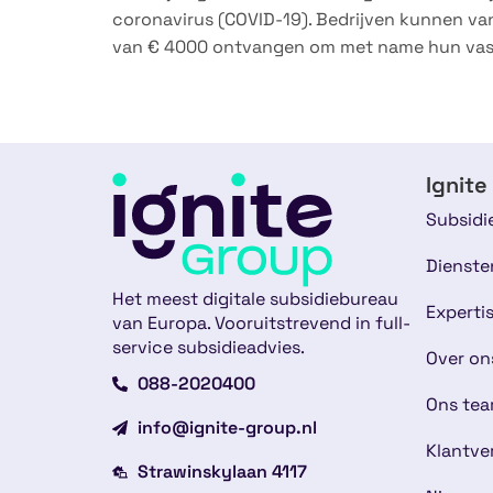
coronavirus (COVID-19). Bedrijven kunnen v
van € 4000 ontvangen om met name hun vast
Ignite
Subsidi
Dienste
Het meest digitale subsidiebureau
Experti
van Europa. Vooruitstrevend in full-
service subsidieadvies.
Over on
088-2020400
Ons te
info@ignite-group.nl
Klantve
Strawinskylaan 4117