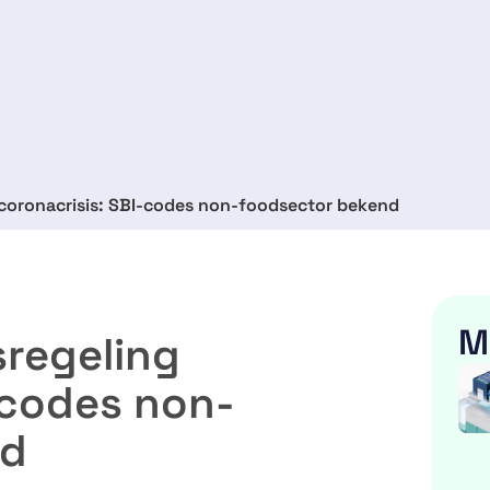
oronacrisis: SBI-codes non-foodsector bekend
M
regeling
-codes non-
nd