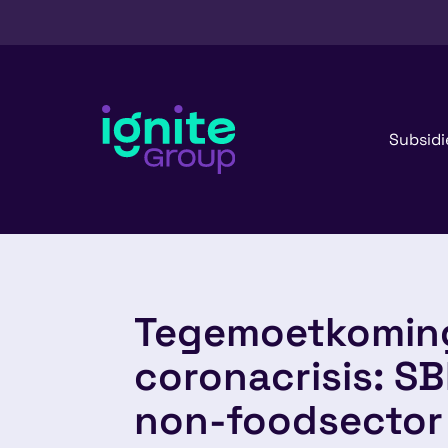
Subsidi
Tegemoetkoming
coronacrisis: S
non-foodsector