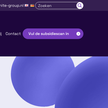
nite-group.nl
j
Contact
Vul de subsidiescan in