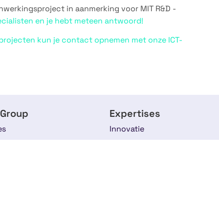
nwerkingsproject in aanmerking voor MIT R&D -
ialisten en je hebt meteen antwoord!
eprojecten kun je contact opnemen met onze ICT-
 Group
Expertises
es
Innovatie
n
Overheid
ses
Europese subsidie
s
Onderwijs & Personeel
am
Life Sciences & Health