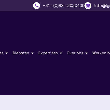
+31 - (0)88 - 2020400
info@ig
es
Diensten
Expertises
Over ons
Werken bi