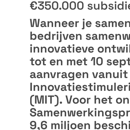
€350.000 subsidie
Wanneer je samen
bedrijven samenw
innovatieve ontwi
tot en met 10 sep
aanvragen vanuit
Innovatiestimuler
(MIT). Voor het o
Samenwerkingsproj
9,6 miljoen besch