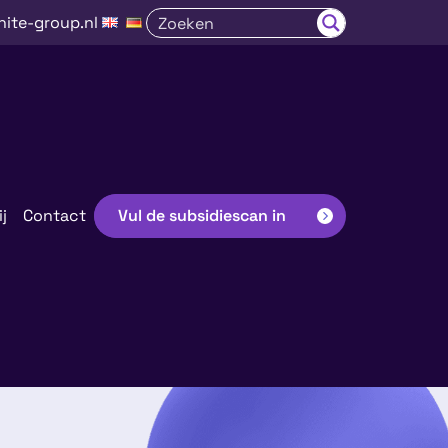
nite-group.nl
j
Contact
Vul de subsidiescan in