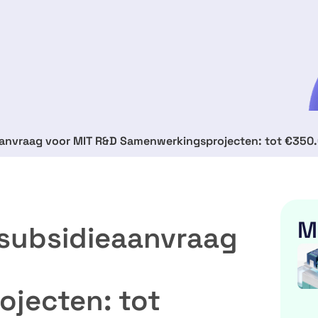
eaanvraag voor MIT R&D Samenwerkingsprojecten: tot €350.
M
e subsidieaanvraag
jecten: tot