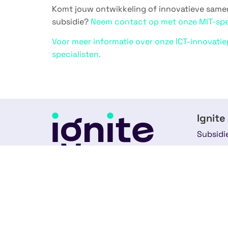
Komt jouw ontwikkeling of innovatieve same
subsidie?
Neem contact op met onze MIT-spec
Voor meer informatie over onze ICT-innovati
specialisten.
Ignite
Subsidi
Dienste
Het meest digitale subsidiebureau
Experti
van Europa. Vooruitstrevend in full-
service subsidieadvies.
Over on
088-2020400
Ons te