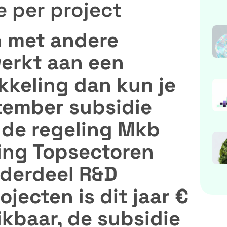
 per project
 met andere
erkt aan een
kkeling dan kun je
tember subsidie
 de regeling Mkb
ing Topsectoren
nderdeel R&D
ecten is dit jaar €
ikbaar, de subsidie