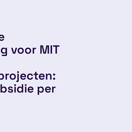
e
g voor MIT
rojecten:
bsidie per