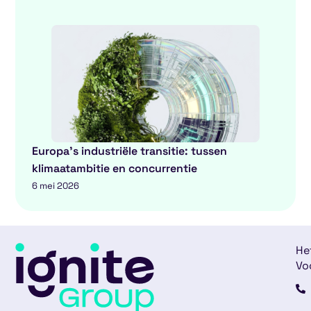
Europa’s industriële transitie: tussen
klimaatambitie en concurrentie
6 mei 2026
He
Vo