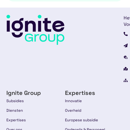
He
Vo
Ignite Group
Expertises
Subsidies
Innovatie
Diensten
Overheid
Expertises
Europese subsidie
Over ons
Onderwijs & Personeel