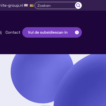
nite-group.nl
j
Contact
Vul de subsidiescan in