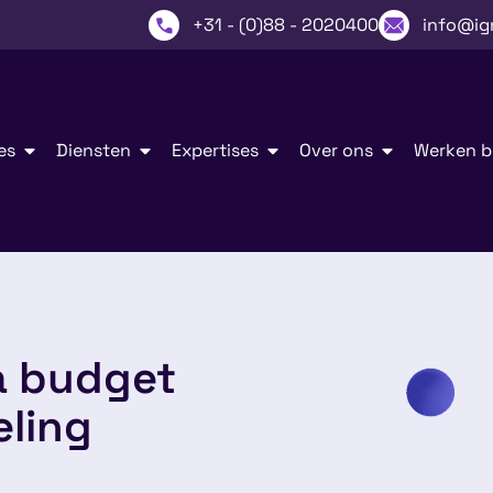
+31 - (0)88 - 2020400
info@ig
es
Diensten
Expertises
Over ons
Werken bi
ra budget
eling