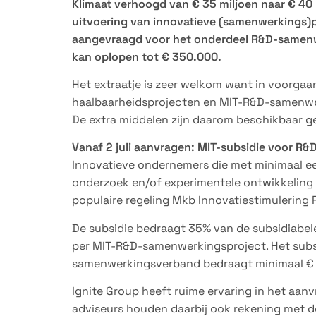
Klimaat verhoogd van € 35 miljoen naar € 40 
uitvoering van innovatieve (samenwerkings)pr
aangevraagd voor het onderdeel R&D-samenwe
kan oplopen tot € 350.000.
Het extraatje is zeer welkom want in voorgaa
haalbaarheidsprojecten en MIT-R&D-samenwer
De extra middelen zijn daarom beschikbaar g
Vanaf 2 juli aanvragen: MIT-subsidie voor R&
Innovatieve ondernemers die met minimaal e
onderzoek en/of experimentele ontwikkeling 
populaire regeling Mkb Innovatiestimulering 
De subsidie bedraagt 35% van de subsidiabe
per MIT-R&D-samenwerkingsproject. Het subs
samenwerkingsverband bedraagt minimaal € 
Ignite Group heeft ruime ervaring in het aa
adviseurs houden daarbij ook rekening met d