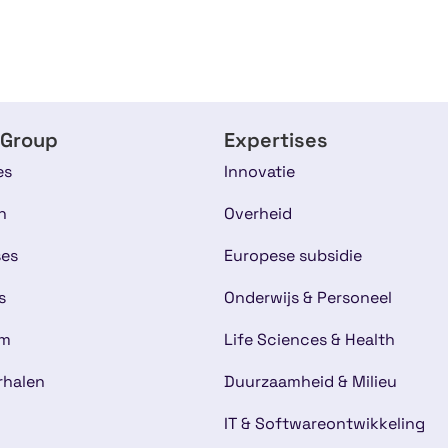
 Group
Expertises
es
Innovatie
n
Overheid
ses
Europese subsidie
s
Onderwijs & Personeel
am
Life Sciences & Health
rhalen
Duurzaamheid & Milieu
IT & Softwareontwikkeling