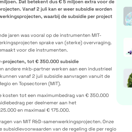
miljoen. Dat betekent dus € 5 miljoen extra voor de
ojecten. Vanaf 2 juli kan er weer subsidie worden
rkingsprojecten, waarbij de subsidie per project
nde jaren was vooral op de instrumenten MIT-
kingsprojecten sprake van (sterke) overvraging.
emaakt voor die instrumenten.
D-projecten, tot € 350.000 subsidie
en andere mkb-partner werken aan een industrieel
kunnen vanaf 2 juli subsidie aanvragen vanuit de
Regio en Topsectoren (MIT).
le kosten tot een maximumbedrag van € 350.000
idiebedrag per deelnemer aan het
25.000 en maximaal € 175.000.
nvragen van MIT R&D-samenwerkingsprojecten. Onze
e subsidievoorwaarden van de regeling die per regio