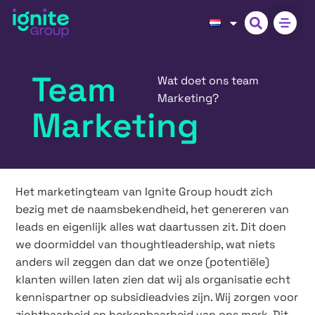
Team
Wat doet ons team
Marketing?
Marketing
Het marketingteam van Ignite Group houdt zich
bezig met de naamsbekendheid, het genereren van
leads en eigenlijk alles wat daartussen zit. Dit doen
we doormiddel van thoughtleadership, wat niets
anders wil zeggen dan dat we onze (potentiële)
klanten willen laten zien dat wij als organisatie echt
kennispartner op subsidieadvies zijn. Wij zorgen voor
zichtbaarheid en herkenbaarheid van ons merk. Dit