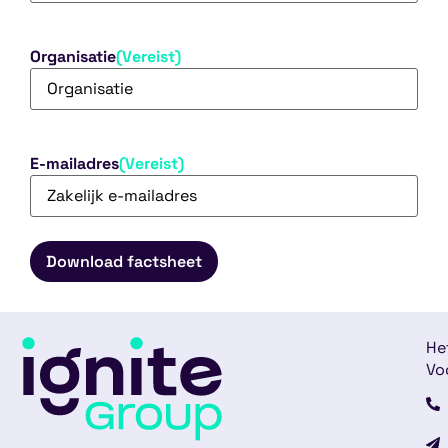
Organisatie
(Vereist)
E-mailadres
(Vereist)
He
Vo