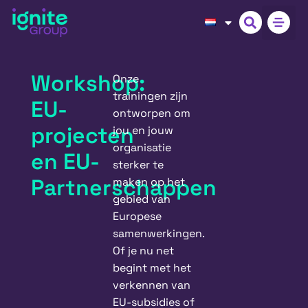
Workshop:
Onze
trainingen zijn
EU-
ontworpen om
projecten
jou en jouw
organisatie
en EU-
sterker te
Partnerschappen
maken op het
gebied van
Europese
samenwerkingen.
Of je nu net
begint met het
verkennen van
EU-subsidies of