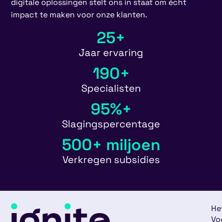
digitale oplossingen stelt ons in staat om écht
impact te maken voor onze klanten.
25
+
Jaar ervaring
190
+
Specialisten
95
%+
Slagingspercentage
500
+ miljoen
Verkregen subsidies
He
Vo