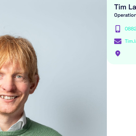
Tim L
Operatio
088
Tim.