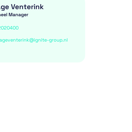
age Venterink
neel Manager
2020400
lageventerink@ignite-group.nl