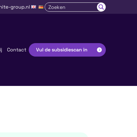
nite-group.nl
j
Contact
Vul de subsidiescan in