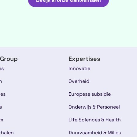
Bekijk al onze klantverhalen
 Group
Expertises
es
Innovatie
n
Overheid
ses
Europese subsidie
s
Onderwijs & Personeel
am
Life Sciences & Health
rhalen
Duurzaamheid & Milieu