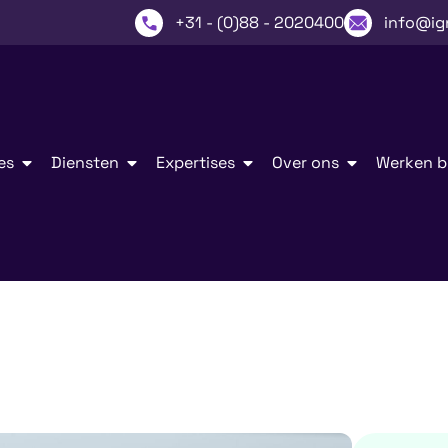
+31 - (0)88 - 2020400
info@ig
es
Diensten
Expertises
Over ons
Werken bi