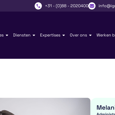
+31 - (0)88 - 2020400
info@ig
es
Diensten
Expertises
Over ons
Werken bi
Melan
Administr