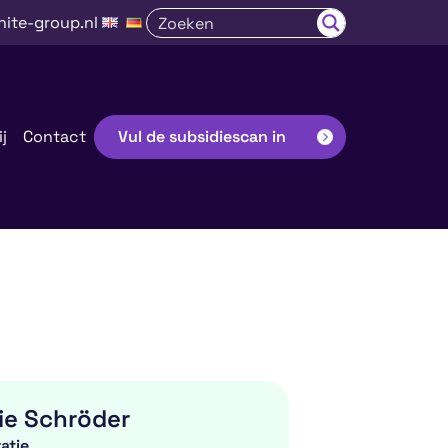
nite-group.nl
j
Contact
Vul de subsidiescan in
ie Schröder
atie