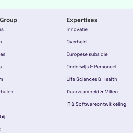
 Group
Expertises
es
Innovatie
n
Overheid
ses
Europese subsidie
s
Onderwijs & Personeel
am
Life Sciences & Health
rhalen
Duurzaamheid & Milieu
IT & Softwareontwikkeling
bij
t