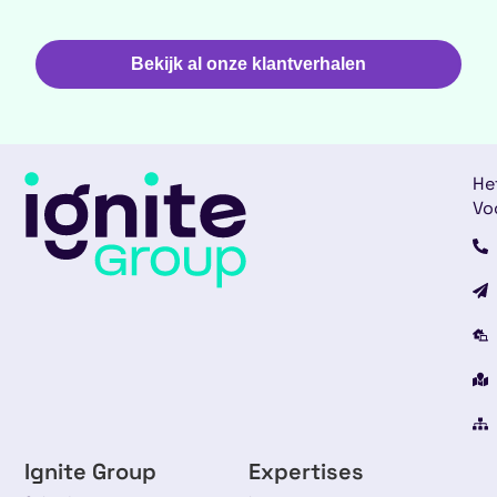
Bekijk al onze klantverhalen
He
Vo
Ignite Group
Expertises