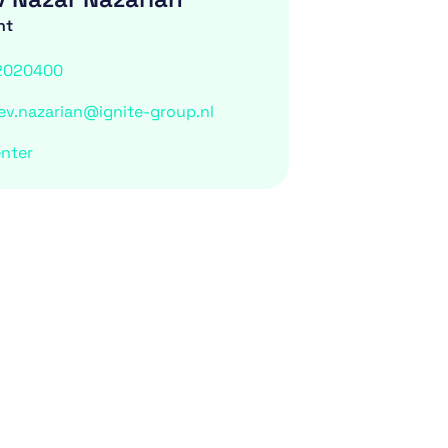
nt
2020400
ev.nazarian@ignite-group.nl
nter