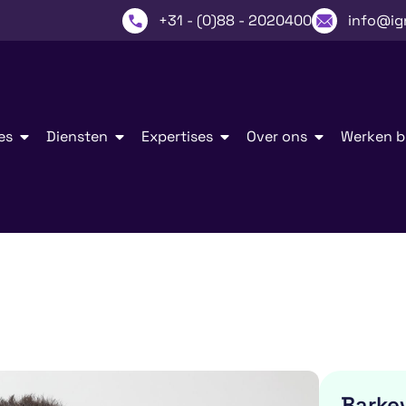
+31 - (0)88 - 2020400
info@ig
es
Diensten
Expertises
Over ons
Werken bi
Barke