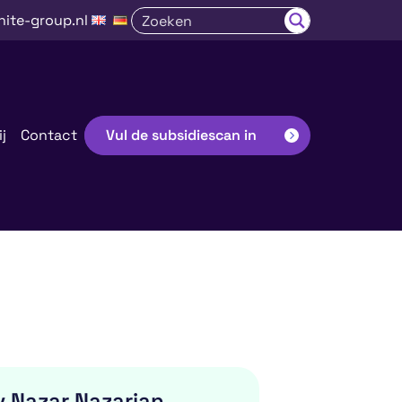
nite-group.nl
j
Contact
Vul de subsidiescan in
v Nazar Nazarian