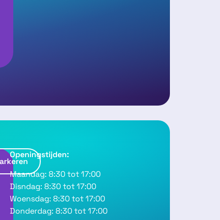
n
g
Openingstijden:
arkeren
R
Maandag: 8:30 tot 17:00
o
Disndag: 8:30 tot 17:00
u
Woensdag: 8:30 tot 17:00
Donderdag: 8:30 tot 17:00