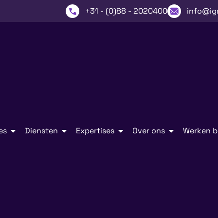
+31 - (0)88 - 2020400
info@ig
es
Diensten
Expertises
Over ons
Werken bi