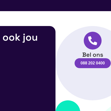
 ook jou
Bel ons
088 202 0400