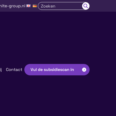
nite-group.nl
j
Contact
Vul de subsidiescan in