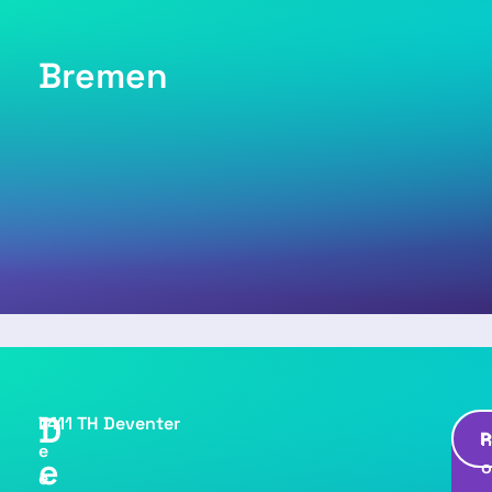
Bremen
D
L
7411 TH Deventer
P
e
e
e